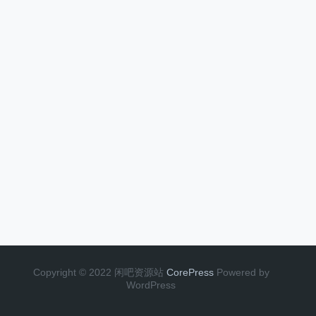
Copyright © 2022 闲吧资源站
CorePress
Powered by
WordPress