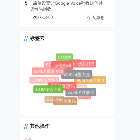
5
简单设置让Google Voice秒收短信并
防号码回收
2017-12-03
个人原创
标签云
.CO优惠
.CF
.chm无法打开
.COM新购
.co优惠码
.CC域名注册
.co域名批量查询
.chm问题大全
.AL域名
.COM域名优惠码
.AL域名哪里便宜
.CC域名
.COM优惠码
$0.99超级优惠码
.COM便宜注册
.AL域名注册商
#1045
.CC优惠码
#1146
.asia优惠码
其他操作
登录