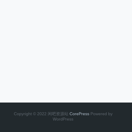
Copyright © 2022 闲吧资源站
CorePress
Powered by
WordPress