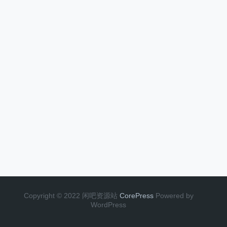
Copyright © 2022 闲吧资源站
CorePress
Powered by
WordPress