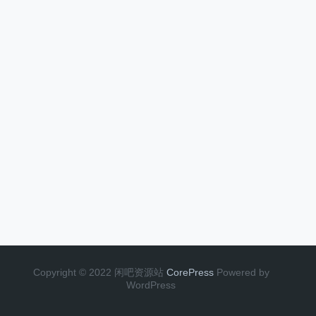
Copyright © 2022 闲吧资源站
CorePress
Powered by
WordPress