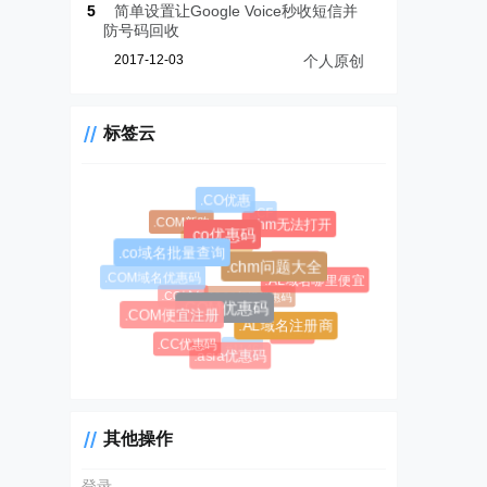
5
简单设置让Google Voice秒收短信并
防号码回收
2017-12-03
个人原创
标签云
.CO优惠
.CF
.COM新购
.chm无法打开
.co优惠码
.CC域名注册
.co域名批量查询
.AL域名
.chm问题大全
.COM域名优惠码
.AL域名哪里便宜
.CC域名
$0.99超级优惠码
.COM优惠码
.COM便宜注册
.AL域名注册商
#1045
.CC优惠码
#1146
.asia优惠码
其他操作
登录