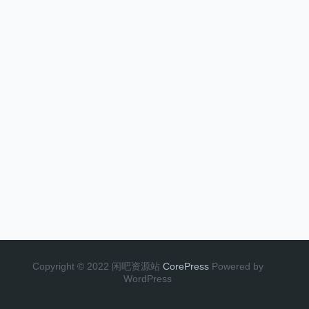
Copyright © 2022 闲吧资源站
CorePress
Powered by
WordPress