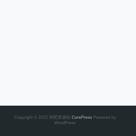
Copyright © 2022 闲吧资源站
CorePress
Powered by
WordPress