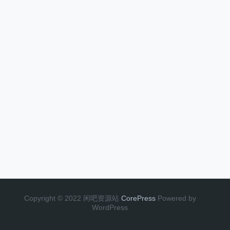
Copyright © 2022 闲吧资源站
CorePress
Powered by
WordPress