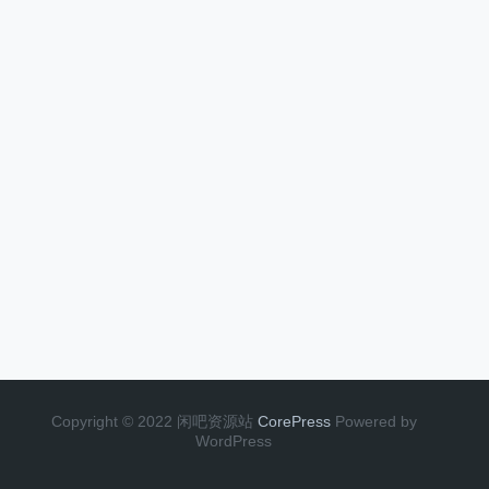
Copyright © 2022 闲吧资源站
CorePress
Powered by
WordPress