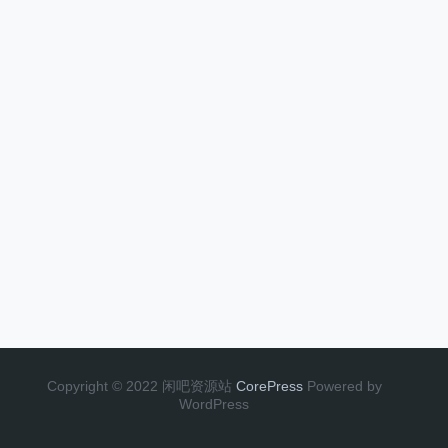
Copyright © 2022 闲吧资源站
CorePress
Powered by
WordPress