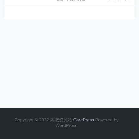
Copyright © 2022 闲吧资源站
CorePress
Powered by
WordPress