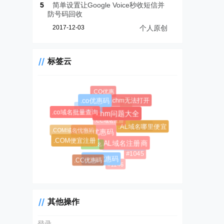
5
简单设置让Google Voice秒收短信并
防号码回收
2017-12-03
个人原创
标签云
.CO优惠
.chm无法打开
.co优惠码
.CF
.COM新购
.co域名批量查询
.chm问题大全
.CC域名注册
.AL域名
.AL域名哪里便宜
.COM域名优惠码
.COM优惠码
.COM便宜注册
.CC域名
.AL域名注册商
$0.99超级优惠码
#1045
.asia优惠码
.CC优惠码
#1146
其他操作
登录