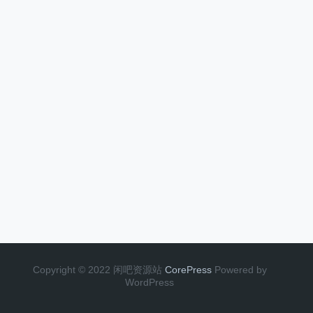
Copyright © 2022 闲吧资源站
CorePress
Powered by
WordPress