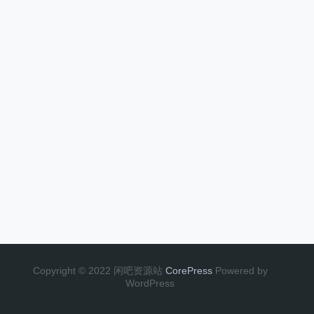
Copyright © 2022 闲吧资源站
CorePress
Powered by
WordPress