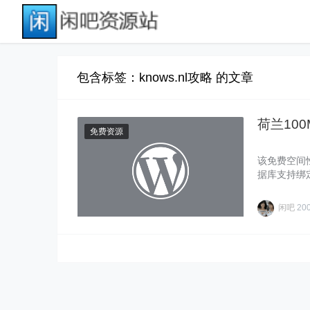
包含标签：knows.nl攻略 的文章
荷兰10
免费资源
该免费空间性
据库支持绑
址：h……
闲吧
20