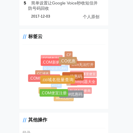
5
简单设置让Google Voice秒收短信并
防号码回收
2017-12-03
个人原创
标签云
.CF
.CC域名注册
.CO优惠
.AL域名
.COM新购
.chm无法打开
$0.99超级优惠码
.CC域名
.AL域名哪里便宜
.co优惠码
.COM域名优惠码
.co域名批量查询
.chm问题大全
#1045
#1146
.CC优惠码
.AL域名注册商
.COM便宜注册
.COM优惠码
.asia优惠码
其他操作
登录