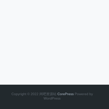
Copyright © 2022 闲吧资源站
CorePress
Powered by
WordPress