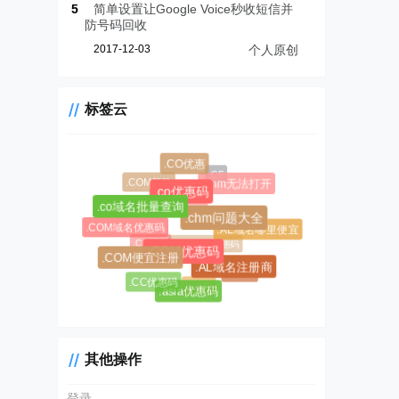
5
简单设置让Google Voice秒收短信并
防号码回收
2017-12-03
个人原创
标签云
.CO优惠
.CF
.COM新购
.chm无法打开
.co优惠码
.CC域名注册
.co域名批量查询
.AL域名
.chm问题大全
.COM域名优惠码
.AL域名哪里便宜
.CC域名
$0.99超级优惠码
.COM优惠码
.COM便宜注册
.AL域名注册商
#1045
.CC优惠码
#1146
.asia优惠码
其他操作
登录