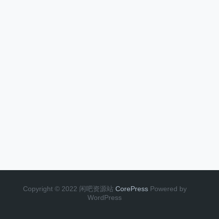
Copyright © 2022 闲吧资源站
CorePress
Powered by
WordPress