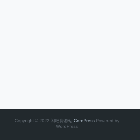
Copyright © 2022 闲吧资源站
CorePress
Powered by
WordPress