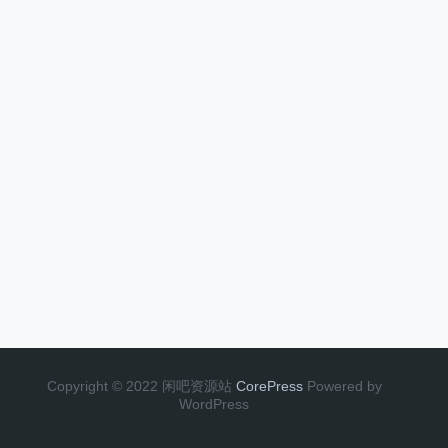
Copyright © 2022 闲吧资源站
CorePress
Powered by
WordPress