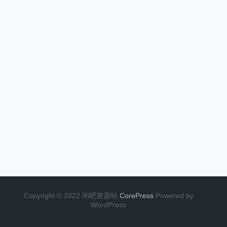
Copyright © 2022 闲吧资源站
CorePress
Powered by
WordPress