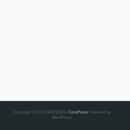
Copyright © 2022 闲吧资源站
CorePress
Powered by
WordPress