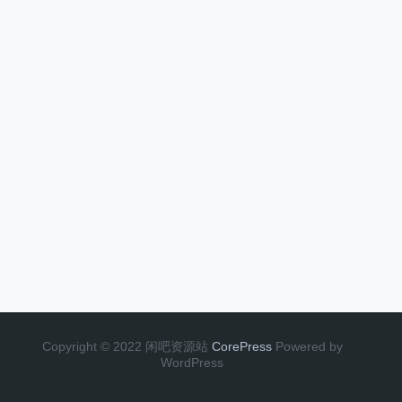
Copyright © 2022 闲吧资源站
CorePress
Powered by
WordPress