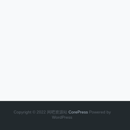
Copyright © 2022 闲吧资源站
CorePress
Powered by
WordPress