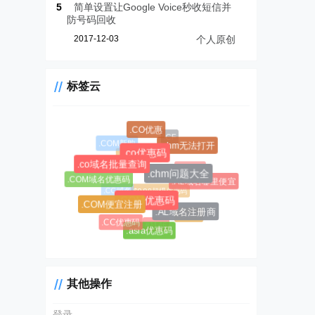
5
简单设置让Google Voice秒收短信并
防号码回收
2017-12-03
个人原创
标签云
.CO优惠
.CF
.COM新购
.chm无法打开
.CC域名注册
.co优惠码
.co域名批量查询
.AL域名
.chm问题大全
.COM域名优惠码
.AL域名哪里便宜
$0.99超级优惠码
.CC域名
.COM优惠码
.COM便宜注册
.AL域名注册商
#1045
.CC优惠码
#1146
.asia优惠码
其他操作
登录