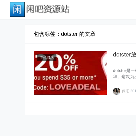
包含标签：dotster 的文章
dotst
主机域名
dotste
华。这次为庆
有……
闲吧
20