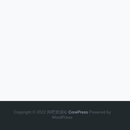
Copyright © 2022 闲吧资源站
CorePress
Powered by
WordPress