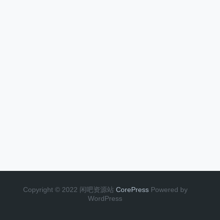
Copyright © 2022 闲吧资源站
CorePress
Powered by
WordPress