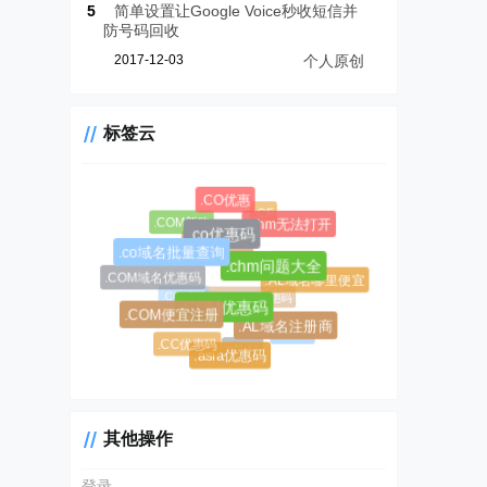
5
简单设置让Google Voice秒收短信并
防号码回收
2017-12-03
个人原创
标签云
.CO优惠
.CF
.COM新购
.chm无法打开
.co优惠码
.CC域名注册
.co域名批量查询
.AL域名
.chm问题大全
.COM域名优惠码
.AL域名哪里便宜
.CC域名
$0.99超级优惠码
.COM优惠码
.COM便宜注册
.AL域名注册商
#1045
.CC优惠码
#1146
.asia优惠码
其他操作
登录