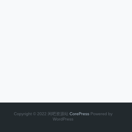
Copyright © 2022 闲吧资源站
CorePress
Powered by
WordPress