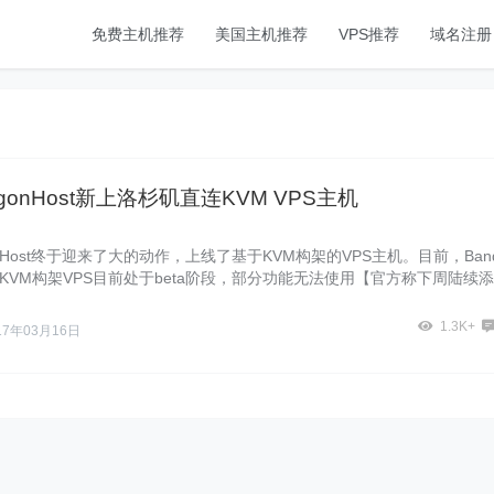
免费主机推荐
美国主机推荐
VPS推荐
域名注册
agonHost新上洛杉矶直连KVM VPS主机
gonHost终于迎来了大的动作，上线了基于KVM构架的VPS主机。目前，Ban
ost KVM构架VPS目前处于beta阶段，部分功能无法使用【官方称下周陆续添
1.3K+
17年03月16日