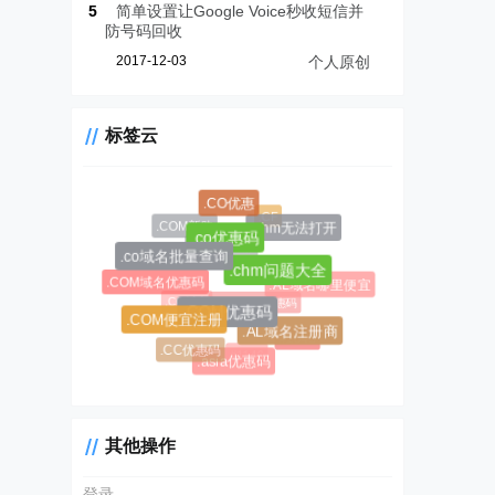
5
简单设置让Google Voice秒收短信并
防号码回收
2017-12-03
个人原创
标签云
.CO优惠
.CF
.COM新购
.chm无法打开
.co优惠码
.CC域名注册
.co域名批量查询
.AL域名
.chm问题大全
.COM域名优惠码
.AL域名哪里便宜
.CC域名
$0.99超级优惠码
.COM优惠码
.COM便宜注册
.AL域名注册商
#1045
.CC优惠码
#1146
.asia优惠码
其他操作
登录