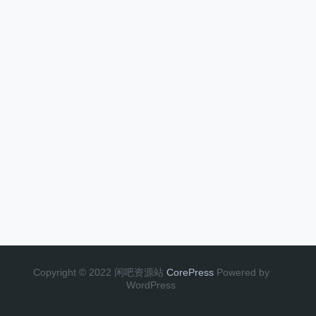
Copyright © 2022 闲吧资源站
CorePress
Powered by
WordPress