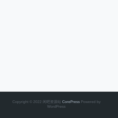
Copyright © 2022 闲吧资源站
CorePress
Powered by
WordPress