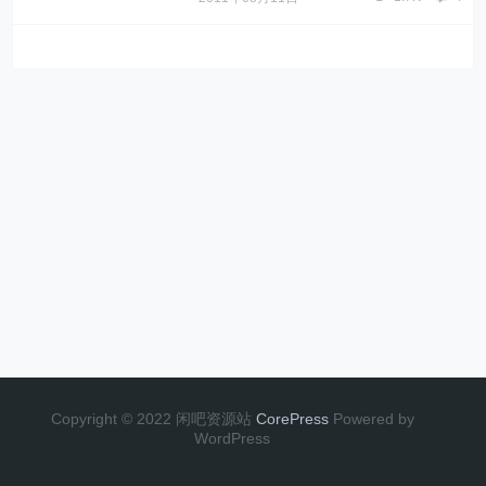
Copyright © 2022 闲吧资源站
CorePress
Powered by
WordPress