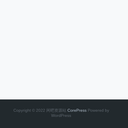
Copyright © 2022 闲吧资源站
CorePress
Powered by
WordPress