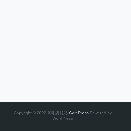
Copyright © 2022 闲吧资源站
CorePress
Powered by
WordPress