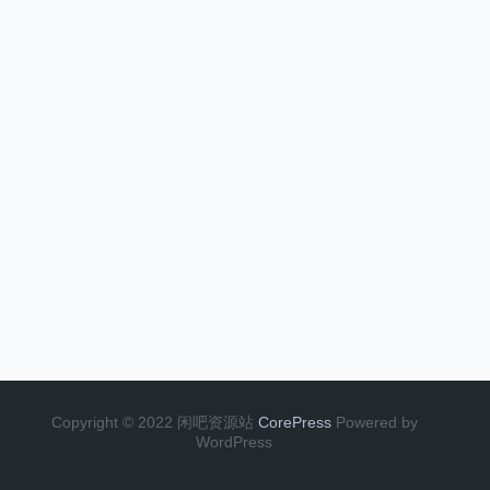
Copyright © 2022 闲吧资源站
CorePress
Powered by
WordPress