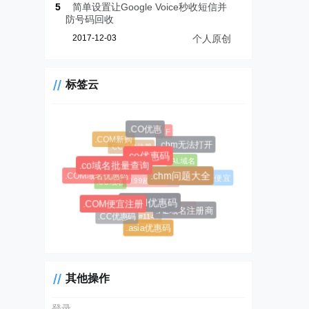
5
简单设置让Google Voice秒收短信并
防号码回收
2017-12-03
个人原创
标签云
.CO优惠
.CF
.COM新购
.chm无法打开
.CC域名注册
.co优惠码
.AL域名
.co域名批量查询
.COM域名优惠码
.chm问题大全
.AL域名哪里便宜
$0.99超级优惠码
.CC域名
.COM优惠码
.COM便宜注册
#1045
.AL域名注册商
#1146
.CC优惠码
.asia优惠码
其他操作
登录