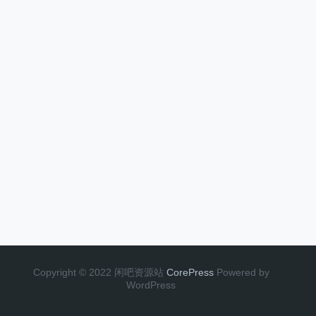
Copyright © 2022 闲吧资源站
CorePress
Powered by
WordPress