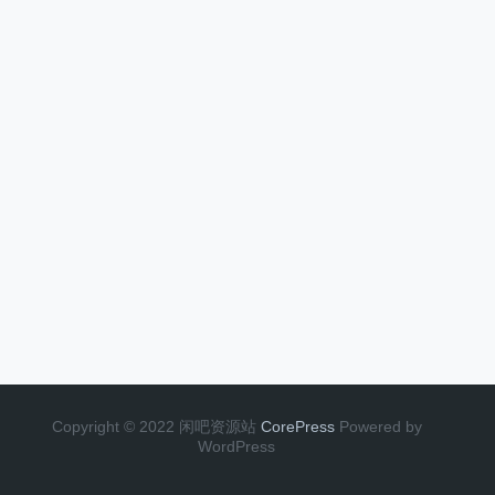
Copyright © 2022 闲吧资源站
CorePress
Powered by
WordPress