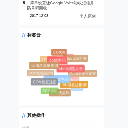
5
简单设置让Google Voice秒收短信并
防号码回收
2017-12-03
个人原创
标签云
.CO优惠
.CF
.chm无法打开
.COM新购
.co优惠码
.CC域名注册
.co域名批量查询
.chm问题大全
.AL域名
.COM域名优惠码
.AL域名哪里便宜
.CC域名
$0.99超级优惠码
.COM优惠码
.COM便宜注册
.AL域名注册商
#1045
.CC优惠码
#1146
.asia优惠码
其他操作
登录