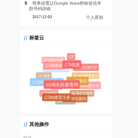
5
简单设置让Google Voice秒收短信并
防号码回收
2017-12-03
个人原创
标签云
.CF
.CC域名注册
.AL域名
.CO优惠
.COM新购
.chm无法打开
$0.99超级优惠码
.AL域名哪里便宜
.CC域名
.co优惠码
.COM域名优惠码
#1045
.co域名批量查询
.chm问题大全
#1146
.AL域名注册商
.CC优惠码
.COM便宜注册
.COM优惠码
.asia优惠码
其他操作
登录