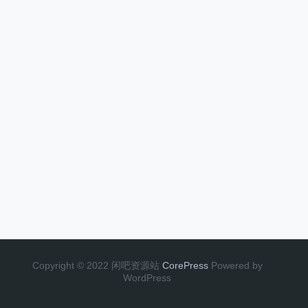
Copyright © 2022 闲吧资源站
CorePress
Powered by
WordPress