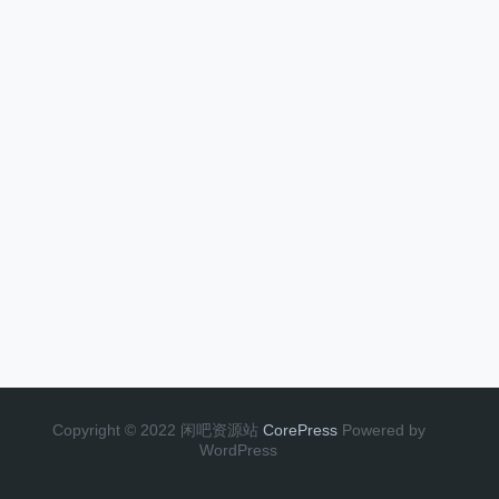
Copyright © 2022 闲吧资源站
CorePress
Powered by
WordPress