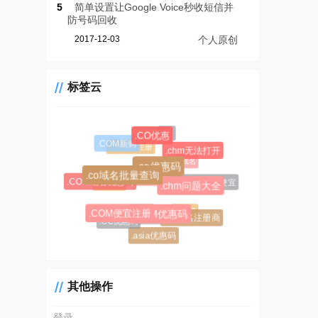
5
简单设置让Google Voice秒收短信并
防号码回收
2017-12-03
个人原创
标签云
.CF
.CO优惠
.COM新购
.CC域名注册
.chm无法打开
.AL域名
.co优惠码
.co域名批量查询
$0.99超级优惠码
.COM域名优惠码
.AL域名哪里便宜
.CC域名
.chm问题大全
#1045
.COM便宜注册
.COM优惠码
#1146
.AL域名注册商
.CC优惠码
.asia优惠码
其他操作
登录