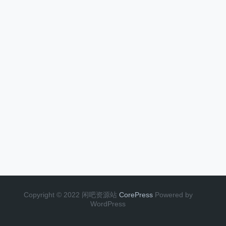
Copyright © 2022 闲吧资源站
CorePress
Powered by
WordPress