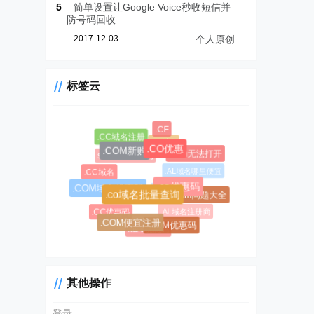
5
简单设置让Google Voice秒收短信并
防号码回收
2017-12-03
个人原创
标签云
.CF
.CC域名注册
.AL域名
.CO优惠
.COM新购
.chm无法打开
$0.99超级优惠码
.AL域名哪里便宜
.CC域名
.co优惠码
#1045
.COM域名优惠码
#1146
.chm问题大全
.co域名批量查询
.AL域名注册商
.CC优惠码
.COM便宜注册
.COM优惠码
.asia优惠码
其他操作
登录