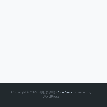
Copyright © 2022 闲吧资源站
CorePress
Powered by
WordPress