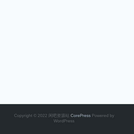
Copyright © 2022 闲吧资源站
CorePress
Powered by
WordPress