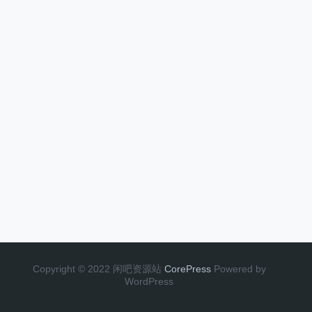
Copyright © 2022 闲吧资源站
CorePress
Powered by
WordPress